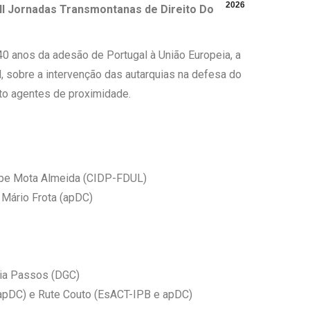
2026
II Jornadas Transmontanas de Direito Do
0 anos da adesão de Portugal à União Europeia, a
l, sobre a intervenção das autarquias na defesa do
nto agentes de proximidade.
ilipe Mota Almeida (CIDP-FDUL)
 Mário Frota (apDC)
nia Passos (DGC)
e apDC) e Rute Couto (EsACT-IPB e apDC)