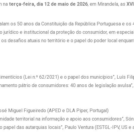
m na
terça-feira, dia 12 de maio de 2026
, em Mirandela, as
XVI
alam os 50 anos da Constituição da República Portuguesa e os 4
jurídico e institucional da proteção do consumidor, em especia
 desafios atuais no território e o papel do poder local enqua
mentícios (Lei n.º 62/2021) e o papel dos municípios”, Luís F
enamento pátrio de consumidores: 40 anos de legislação avulsa”,
José Miguel Figueiredo (APED e DLA Piper, Portugal)
midade territorial na informação e apoio aos consumidores”, Só
 o papel das autarquias locais”, Paulo Ventura (ESTGL-IPV, US 