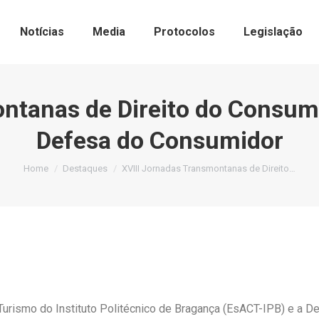
Notícias
Media
Protocolos
Legislação
ntanas de Direito do Consum
Defesa do Consumidor
You are here:
Home
Destaques
XVIII Jornadas Transmontanas de Direito…
Turismo do Instituto Politécnico de Bragança (EsACT-IPB) e a