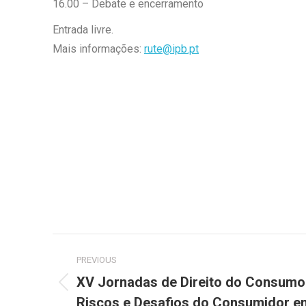
16.00 – Debate e encerramento
Entrada livre.
Mais informações:
rute@ipb.pt
Post
PREVIOUS
navigation
XV Jornadas de Direito do Consumo:
Previous
Riscos e Desafios do Consumidor em